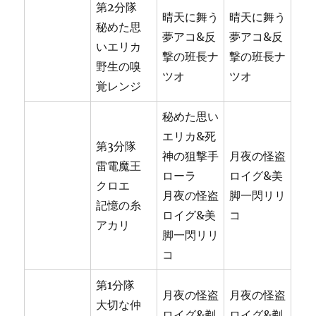
第2分隊
晴天に舞う
晴天に舞う
秘めた思
夢アコ&反
夢アコ&反
いエリカ
撃の班長ナ
撃の班長ナ
野生の嗅
ツオ
ツオ
覚レンジ
秘めた思い
エリカ&死
第3分隊
神の狙撃手
月夜の怪盗
雷電魔王
ローラ
ロイグ&美
クロエ
月夜の怪盗
脚一閃リリ
記憶の糸
ロイグ&美
コ
アカリ
脚一閃リリ
コ
第1分隊
月夜の怪盗
月夜の怪盗
大切な仲
ロイグ&剃
ロイグ&剃