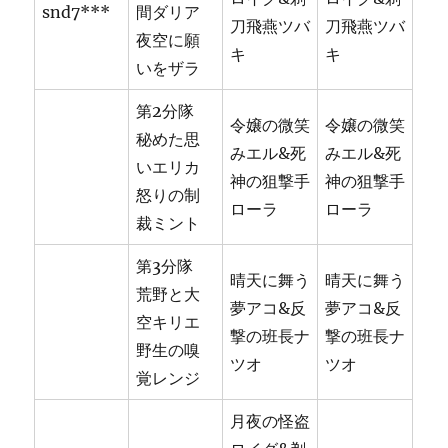
snd7***
間ダリア
刀飛燕ツバ
刀飛燕ツバ
夜空に願
キ
キ
いをザラ
第2分隊
令嬢の微笑
令嬢の微笑
秘めた思
みエル&死
みエル&死
いエリカ
神の狙撃手
神の狙撃手
怒りの制
ローラ
ローラ
裁ミント
第3分隊
晴天に舞う
晴天に舞う
荒野と大
夢アコ&反
夢アコ&反
空キリエ
撃の班長ナ
撃の班長ナ
野生の嗅
ツオ
ツオ
覚レンジ
月夜の怪盗