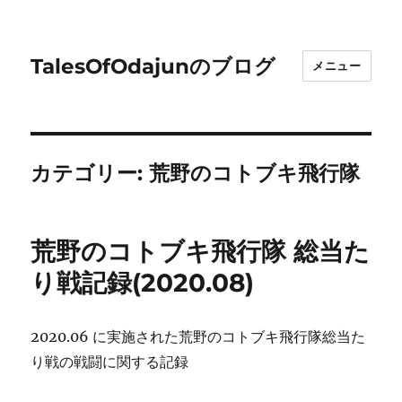
TalesOfOdajunのブログ
メニュー
カテゴリー:
荒野のコトブキ飛行隊
荒野のコトブキ飛行隊 総当た
り戦記録(2020.08)
2020.06 に実施された荒野のコトブキ飛行隊総当た
り戦の戦闘に関する記録