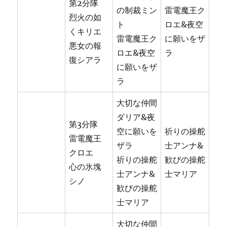
第2分隊
の制裁ミン
雷電魔王ク
烈火の如
ト
ロエ&夜空
くキリエ
雷電魔王ク
に願いをザ
悪女の報
ロエ&夜空
ラ
復シアラ
に願いをザ
ラ
大切な仲間
ダリア&夜
第3分隊
空に願いを
祈りの操舵
雷電魔王
ザラ
士アンナ&
クロエ
祈りの操舵
歓びの操舵
心の氷塊
士アンナ&
士マリア
シノ
歓びの操舵
士マリア
大切な仲間