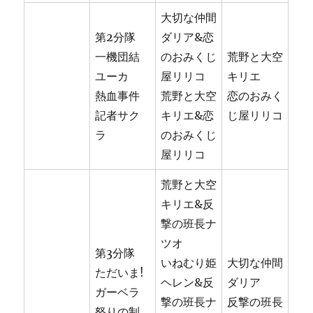
大切な仲間
第2分隊
ダリア&恋
一機団結
のおみくじ
荒野と大空
ユーカ
屋リリコ
キリエ
熱血事件
荒野と大空
恋のおみく
記者サク
キリエ&恋
じ屋リリコ
ラ
のおみくじ
屋リリコ
荒野と大空
キリエ&反
撃の班長ナ
ツオ
第3分隊
いねむり姫
大切な仲間
ただいま!
ヘレン&反
ダリア
ガーベラ
撃の班長ナ
反撃の班長
怒りの制