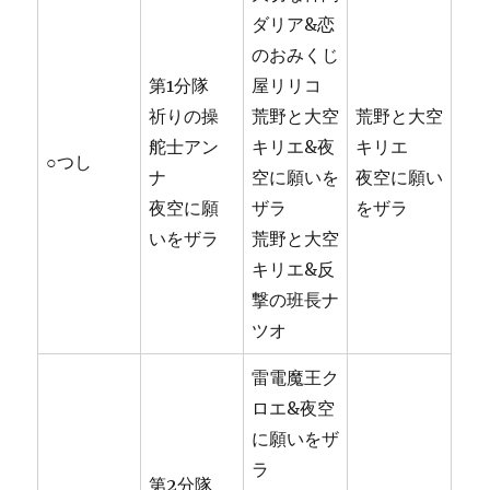
ダリア&恋
のおみくじ
第1分隊
屋リリコ
祈りの操
荒野と大空
荒野と大空
舵士アン
キリエ&夜
キリエ
○つし
ナ
空に願いを
夜空に願い
夜空に願
ザラ
をザラ
いをザラ
荒野と大空
キリエ&反
撃の班長ナ
ツオ
雷電魔王ク
ロエ&夜空
に願いをザ
ラ
第2分隊