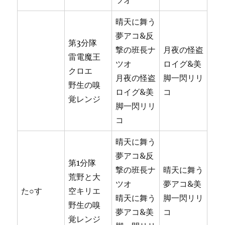
ツオ
晴天に舞う
夢アコ&反
第3分隊
撃の班長ナ
月夜の怪盗
雷電魔王
ツオ
ロイグ&美
クロエ
月夜の怪盗
脚一閃リリ
野生の嗅
ロイグ&美
コ
覚レンジ
脚一閃リリ
コ
晴天に舞う
夢アコ&反
第1分隊
撃の班長ナ
晴天に舞う
荒野と大
ツオ
夢アコ&美
た○す
空キリエ
晴天に舞う
脚一閃リリ
野生の嗅
夢アコ&美
コ
覚レンジ