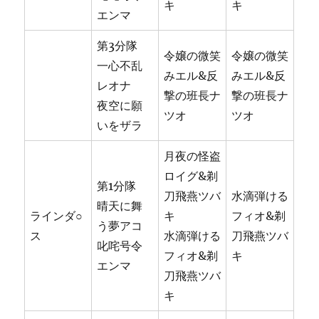
キ
キ
エンマ
第3分隊
令嬢の微笑
令嬢の微笑
一心不乱
みエル&反
みエル&反
レオナ
撃の班長ナ
撃の班長ナ
夜空に願
ツオ
ツオ
いをザラ
月夜の怪盗
ロイグ&剃
第1分隊
刀飛燕ツバ
水滴弾ける
晴天に舞
ラインダ○
キ
フィオ&剃
う夢アコ
ス
水滴弾ける
刀飛燕ツバ
叱咤号令
フィオ&剃
キ
エンマ
刀飛燕ツバ
キ