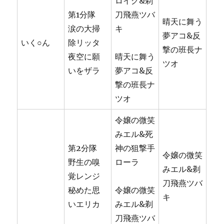
ロイグ&剃
第1分隊
刀飛燕ツバ
晴天に舞う
涙の大掃
キ
夢アコ&反
いく○ん
除リッタ
撃の班長ナ
夜空に願
晴天に舞う
ツオ
いをザラ
夢アコ&反
撃の班長ナ
ツオ
令嬢の微笑
みエル&死
第2分隊
神の狙撃手
令嬢の微笑
野生の嗅
ローラ
みエル&剃
覚レンジ
刀飛燕ツバ
秘めた思
令嬢の微笑
キ
いエリカ
みエル&剃
刀飛燕ツバ