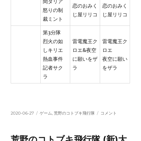
間ダリア
恋のおみく
恋のおみく
怒りの制
じ屋リリコ
じ屋リリコ
裁ミント
第3分隊
烈火の如
雷電魔王ク
雷電魔王ク
しキリエ
ロエ&夜空
ロエ
熱血事件
に願いをザ
夜空に願い
記者サク
ラ
をザラ
ラ
投
カ
荒
2020-06-27
ゲーム
,
荒野のコトブキ飛行隊
コメント
稿
テ
野
日:
ゴ
の
リ
コ
荒野のコトブキ飛行隊 (新)大
ー
ト