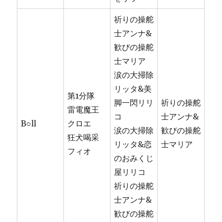
祈りの操舵
士アンナ&
歓びの操舵
士マリア
涙の大掃除
リッタ&美
第1分隊
脚一閃リリ
祈りの操舵
雷電魔王
コ
士アンナ&
B○ll
クロエ
涙の大掃除
歓びの操舵
狂犬喝采
リッタ&恋
士マリア
フィオ
のおみくじ
屋リリコ
祈りの操舵
士アンナ&
歓びの操舵