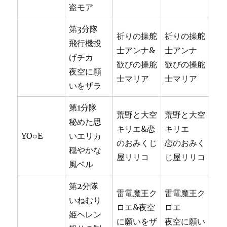
盗モア
第3分隊
祈りの操舵
祈りの操舵
飛行機投
士アンナ&
士アンナ
げチカ
歓びの操舵
歓びの操舵
夜空に願
士マリア
士マリア
いをザラ
第1分隊
荒野と大空
荒野と大空
秘めた思
キリエ&恋
キリエ
YO○E
いエリカ
のおみくじ
恋のおみく
穏やかな
屋リリコ
じ屋リリコ
風ベル
第2分隊
雷電魔王ク
雷電魔王ク
いねむり
ロエ&夜空
ロエ
姫ヘレン
に願いをザ
夜空に願い