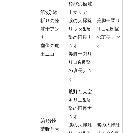
歓びの操舵
第3分隊
士マリア
祈りの操
涙の大掃除
美脚一閃リ
舵士アン
リッタ&反
リコ&反撃
ナ
撃の班長ナ
の班長ナツ
虚像の魔
ツオ
オ
王ニコ
美脚一閃リ
リコ&反撃
の班長ナツ
オ
荒野と大空
キリエ&反
撃の班長ナ
ツオ
第1分隊
涙の大掃除
涙の大掃除
荒野と大