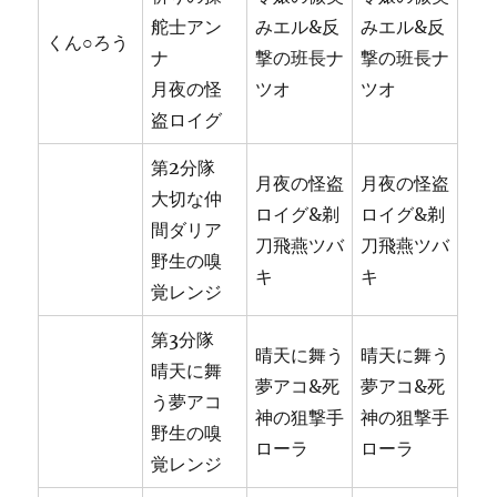
舵士アン
みエル&反
みエル&反
くん○ろう
ナ
撃の班長ナ
撃の班長ナ
月夜の怪
ツオ
ツオ
盗ロイグ
第2分隊
月夜の怪盗
月夜の怪盗
大切な仲
ロイグ&剃
ロイグ&剃
間ダリア
刀飛燕ツバ
刀飛燕ツバ
野生の嗅
キ
キ
覚レンジ
第3分隊
晴天に舞う
晴天に舞う
晴天に舞
夢アコ&死
夢アコ&死
う夢アコ
神の狙撃手
神の狙撃手
野生の嗅
ローラ
ローラ
覚レンジ