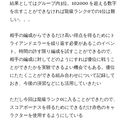
結果としてはグループ内3位。102000 を超える数字
を出すことができなければ龍級ランク0での1位は難
しい。。。
相手の編成からできるだけ高い得点を得るためにト
ライアンドエラーを繰り返す必要があるこのイベン
ト。時間の許す限り編成を試すことができるので、
相手の編成に対してどのようにすれば優位に戦うこ
とができたかを実験できるよい機会でもある。優位
にたたくことができる組み合わせについて記録して
おき、今後の演習などにも活用していきたい
ただし今回は龍級ランク0に入ることができたので、
スコアボーナスを得るためにできるだけ赤色のキャ
ラクターを使用するようにしている