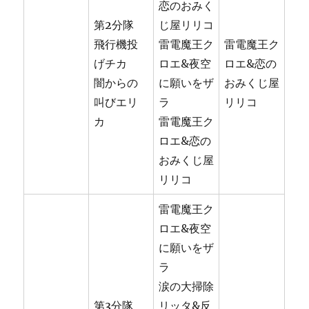
恋のおみく
第2分隊
じ屋リリコ
飛行機投
雷電魔王ク
雷電魔王ク
げチカ
ロエ&夜空
ロエ&恋の
闇からの
に願いをザ
おみくじ屋
叫びエリ
ラ
リリコ
カ
雷電魔王ク
ロエ&恋の
おみくじ屋
リリコ
雷電魔王ク
ロエ&夜空
に願いをザ
ラ
涙の大掃除
第3分隊
リッタ&反