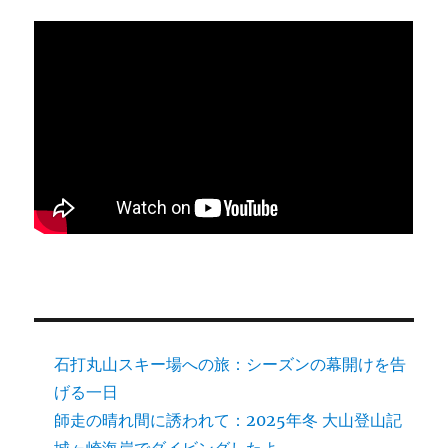
石打丸山スキー場への旅：シーズンの幕開けを告
げる一日
師走の晴れ間に誘われて：2025年冬 大山登山記