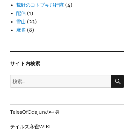
荒野のコトブキ飛行隊
(4)
配信
(1)
雪山
(23)
麻雀
(8)
サイト内検索
検
検
索
索:
TalesOfOdajunの中身
テイルズ麻雀WIKI