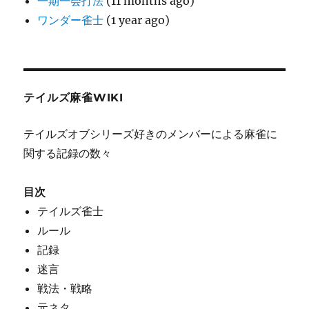
一期一会打法
(11 months ago)
ワンダー雀士
(1 year ago)
テイルズ麻雀WIKI
テイルズオブシリーズ好きのメンバーによる麻雀に
関する記録の数々
目次
テイルズ雀士
ルール
記録
迷言
戦法・戦略
元ネタ