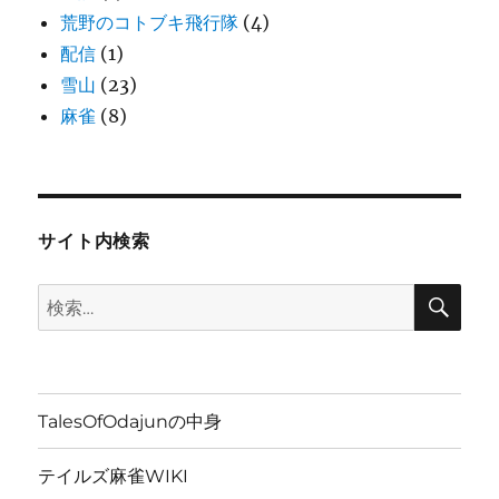
荒野のコトブキ飛行隊
(4)
配信
(1)
雪山
(23)
麻雀
(8)
サイト内検索
検
検
索
索:
TalesOfOdajunの中身
テイルズ麻雀WIKI