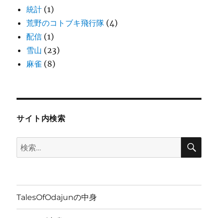
統計
(1)
荒野のコトブキ飛行隊
(4)
配信
(1)
雪山
(23)
麻雀
(8)
サイト内検索
検
検
索
索:
TalesOfOdajunの中身