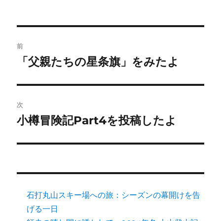
投
前
稿
「父親たちの星条旗」をみたよ
前
の
ナ
投
ビ
稿:
次
ゲ
小樽冒険記Part4を投稿したよ
次
の
ー
投
シ
稿:
ョ
石打丸山スキー場への旅：シーズンの幕開けを告
ン
げる一日