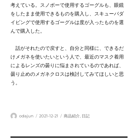
考えている。スノボーで使用するゴーグルも、眼鏡
をしたまま使用できるものを購入し、スキューバダ
イビングで使用するゴーグルは度が入ったものを選
んで購入した。
話がそれたので戻すと、自分と同様に、できるだ
けメガネを使いたいという人で、最近のマスク着用
によるレンズの曇りに悩まされているのであれば、
曇り止めのメガネクロスは検討してみてほしいと思
う。
投
投
カ
odajun
2021-12-21
商品紹介
,
日記
稿
稿
テ
者
日:
ゴ
リ