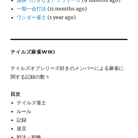
激狭（げきせま）ブラザーズ
(9 months ago)
一期一会打法
(11 months ago)
ワンダー雀士
(1 year ago)
テイルズ麻雀WIKI
テイルズオブシリーズ好きのメンバーによる麻雀に
関する記録の数々
目次
テイルズ雀士
ルール
記録
迷言
戦法・戦略