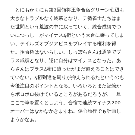
とにもかくにも第2回領将王争合宿グリーン荘辺も
大きなトラブルなく終幕となり、テ勢雀士たちはま
た世間という荒波の中に戻っていく。総合成績でつ
いにつっしーがマイナス4桁という大台に乗ってしま
い、テイルズオブジアビスをプレイする権利を得
た。拒否権はないらしい。しっぽらさんは通算でプ
ラス成績となり、逆に自分はマイナスとなった。あ
らさんはプラス4桁に迫ったがまだ超えることはでき
ていない。4桁到達を周りが抑えられるたというのも
今後注目のポイントとなる。いろいろとまた記憶か
らポロポロ抜けているところがあるだろうが、一旦
ここで筆を置くとしよう。合宿で連続マイナス200
オーバーはなかなかきますね。傷心旅行でも計画し
ようかなぁ。