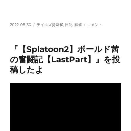
投
カ
2022.08.28-
2022-08-30
テイルズ勢麻雀
,
日記
,
麻雀
コメント
稿
テ
29
日:
ゴ
領
リ
将
『【Splatoon2】ボールド茜
ー
王
争
の奮闘記【LastPart】』を投
(テ
稿したよ
勢
麻
雀)
合
宿
記
録
に