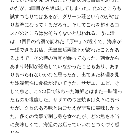
のだが、1回目から達成してしまった。他のところも
試すつもりではあるが、グリーン荘というのがやは
り基準になってくるだろう。そしてこれを超えるコ
スパのところはおそらくないと思われる。うに清
は、1回目の合宿で訪れた「原中」の近くで、海岸が
一望できるお店。天皇皇后両陛下が訪れたことがあ
るようで、その時の写真が飾ってあった。朝食から
あまり時間が経過していなかったこともあり、あま
り食べられないかなと思ったが、出てきた料理を見
た途端無性に食欲が湧いてきた。サザエ、エビ、そ
して魚と、この2日で味わった海鮮とはまた一味違っ
たものを堪能した。サザエのつぼ焼きは久々に食べ
たが、クセのある味と歯ごたえが非常に美味しかっ
た。多くの食事で刺し身を食べたが、どの魚も本当
に美味しくて、海辺のお店っていいなとつくづく感
じた。