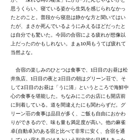
思うくらい、寝ている姿から生気を感じられなかっ
たとのこと。普段から寝息は静かな方と聞いてはい
たが、まさか死んでいるようにみえるほどだったと
は自分でも驚いた。今回の合宿による疲れが想像以
上だったのかもしれない。まぁ10局もうてば疲れて
当然よな。
合宿の楽しみのひとつは食事で、1日目のお昼は松
井魚店、1日目の夜と2日目の朝はグリーン荘で、そ
して2日目のお昼は「うに清」というところで海鮮中
心の食事を堪能した。ちなみにこのお店にも開店前
に到着している。道を間違えたにも関わらずだ。グ
リーン荘の食事は品目が多く、ご飯も自由におかわ
りができるので、味も量も満足度が高い。他の麻雀
卓(自動卓)のある宿と比べて非常に安く、合宿を通
していい宿を見つけるという副次的な目標もあった