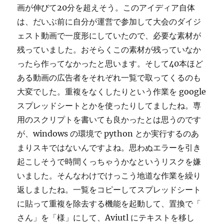
画が伸びて20分を超えそう。このアイディア自体
は、だいぶ前に自分が運営で参加して大会のダイジ
ェスト動画で一度形にしていたので、必要な素材が
残っていました。おそらくこの素材が残っていなか
ったら作ってなかったと思います。そして40本ほど
ある動画の広告者をそれぞれ一覧で取ってくるのも
大変でした。重複をなくしたりという作業を google
スプレッドシートとかを使ったりしてましたね。専
用のスクリプトを書いても良かったとは思うのです
が、windows の環境で python とか実行するのあ
まりスキではないんですよね。思わぬエラーを引き
起こしそうで時間くっちゃうかなというリスクを嫌
いました。そんなわけでけっこう地道な作業を繰り
返しましたね。一覧をコピーしてスプレッドシート
に貼って重複を除去する機能を起動して、置換で「
さん」を「様」にして、Aviutl にテキストを移し