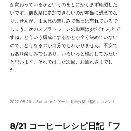
が変わっているかというのをとにかくまず確認した
いです。前夜祭に参加できないのが本当に残念でな
りませんが、まぁ旅の楽しみで当日は忘れているで
しょう。次のスプラトゥーンの動画は3がでたあとで
すね。どういう構成にするかとか全く決めていない
ので、どうなるのか自分でもわかりません。不安で
もあり楽しみでもあり、いろいろと検討してみたい
と思います。それではまた次回、お疲れさまでし
た。
投
カ
『【Splatoon2】
2022-08-26
Splatoon2
,
ゲーム
,
動画投稿
,
日記
コメント
稿
テ
ボ
日:
ゴ
ー
リ
ル
8/21 コーヒーレシピ日記「フ
ー
ド