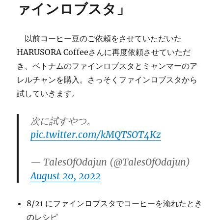
茜
ァインロブスタ」
の
奮
闘
以前コーヒー豆のご依頼をさせていただいた
記
HARUSORA Coffeeさんに再度依頼させていただ
【LastPart】』
を
き、ベトナムのファインロブスタとミャンマーのア
投
レルチャンを購入。さっそくファインロブスタから
稿
試していきます。
し
た
よ
次に試すやつ。
に
pic.twitter.com/kMQTSOT4Kz
— TalesOfOdajun (@TalesOfOdajun)
August 20, 2022
8/21 にファインロブスタでコーヒーを淹れたとき
のレシピ