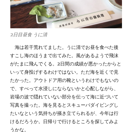
2日目昼食 うに清
海は若干荒れてました。うに清でお昼を食べた後
すこし海のほうまで出てみた。風があるようで飛沫
がたまに飛んでくる。2日間の成績が悪かったからと
いって身投げするわけではない。ただ海を近くで見
たかった。アウトドア用の靴というわけでもないの
で、すべって水浸しにならないかと心配しながら、
岩場の波で隠れていない部分を伝って海に近づいて
写真を撮った。海を見るとスキューバダイビングし
たいなという気持ちが掻き立てられるが、今年は行
けるだろうか。日帰りで行けるところを探してみよ
うかな。