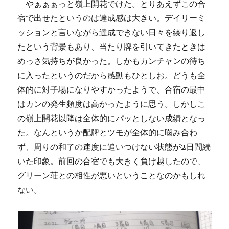
やぁぁぁっと嶺上開花でけた。とりあえずこの合
宿で出せたというのは達成感は大きい。デイリーミ
ッションと言いながら達成できない日々を繰り返し
たという背景もあり、当たり牌を引いてきたときは
めっさ気持ちが良かった。しかもカンチャンの待ち
に入ったというのだから感動もひとしお。どうも全
体的に対子場になりやすかったようで、合宿の最中
はカンの発生頻度は高かったように思う。しかしこ
の嶺上開花以降は全体的にパッとしない成績となっ
た。なんというか配牌とツモが全体的に噛み合わ
ず、周りの和了の速度に追いつけない状態が2日間続
いた印象。前回の合宿でも大きく負け越したので、
グリーン荘との相性が悪いということなのかもしれ
ない。