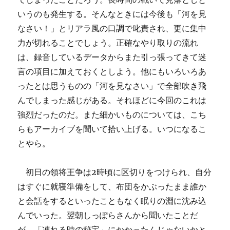
いうのも発生する。そんなときには今後も「河を見
なさい！」とリアラ風の口調で叱責され、更に集中
力が切れることでしょう。正確なやり取りの流れ
は、録音しているデータからまた引っ張ってきて迷
言の項目に加えておくとしよう。他にもいろいろあ
ったとは思うものの「河を見なさい」で全部吹き飛
んでしまった感じがある。それほどに今回のこれは
強烈だったのだ。また細かいものについては、こち
らもアーカイブを聞いて拾い上げる。いつになるこ
とやら。
初日の領将王争は2時頃に区切りをつけられ、自分
はすぐに就寝準備をして、布団をかぶったまま誰か
と会話をするといったこともなく眠りの淵に沈み込
んでいった。翌朝しっぽらさんから聞いたことだ
が、「凍れる時の秘宝」にかかったんじゃないかと