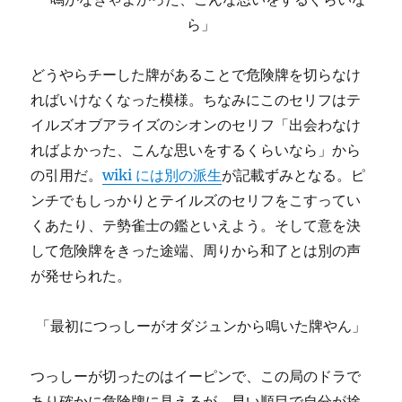
ら」
どうやらチーした牌があることで危険牌を切らなけ
ればいけなくなった模様。ちなみにこのセリフはテ
イルズオブアライズのシオンのセリフ「出会わなけ
ればよかった、こんな思いをするくらいなら」から
の引用だ。
wiki には別の派生
が記載ずみとなる。ピ
ンチでもしっかりとテイルズのセリフをこすってい
くあたり、テ勢雀士の鑑といえよう。そして意を決
して危険牌をきった途端、周りから和了とは別の声
が発せられた。
「最初につっしーがオダジュンから鳴いた牌やん」
つっしーが切ったのはイーピンで、この局のドラで
あり確かに危険牌に見えるが、早い順目で自分が捨