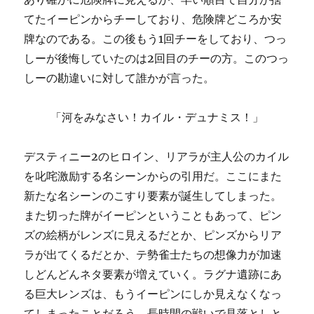
てたイーピンからチーしており、危険牌どころか安
牌なのである。この後もう1回チーをしており、つっ
しーが後悔していたのは2回目のチーの方。このつっ
しーの勘違いに対して誰かが言った。
「河をみなさい！カイル・デュナミス！」
デスティニー2のヒロイン、リアラが主人公のカイル
を叱咤激励する名シーンからの引用だ。ここにまた
新たな名シーンのこすり要素が誕生してしまった。
また切った牌がイーピンということもあって、ピン
ズの絵柄がレンズに見えるだとか、ピンズからリア
ラが出てくるだとか、テ勢雀士たちの想像力が加速
しどんどんネタ要素が増えていく。ラグナ遺跡にあ
る巨大レンズは、もうイーピンにしか見えなくなっ
てしまったことだろう。長時間の戦いで見落としと