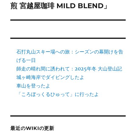
シ
の
煎 宮越屋珈琲 MILD BLEND」
投
ョ
稿:
ン
石打丸山スキー場への旅：シーズンの幕開けを告
げる一日
師走の晴れ間に誘われて：2025年冬 大山登山記
城ヶ崎海岸でダイビングしたよ
車山を登ったよ
「ころぼっくるひゅって」に行ったよ
最近のWIKIの更新