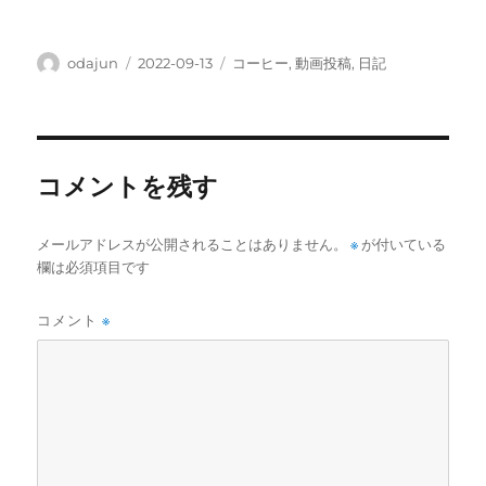
投
投
カ
odajun
2022-09-13
コーヒー
,
動画投稿
,
日記
稿
稿
テ
者
日:
ゴ
リ
ー
コメントを残す
メールアドレスが公開されることはありません。
※
が付いている
欄は必須項目です
コメント
※