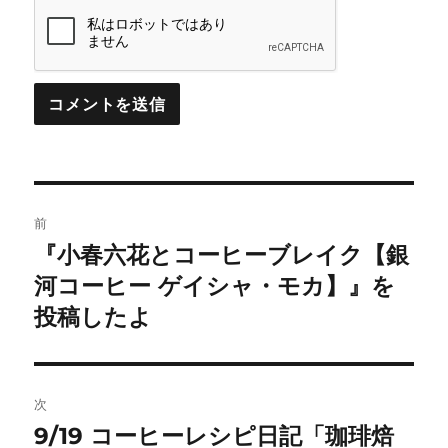
投
前
稿
『小春六花とコーヒーブレイク【銀
前
の
河コーヒー ゲイシャ・モカ】』を
ナ
投
投稿したよ
ビ
稿:
ゲ
次
ー
9/19 コーヒーレシピ日記「珈琲焙
次