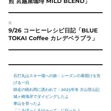
煎 宮越屋珈琲 MILD BLEND」
ナ
投
ビ
稿:
ゲ
次
9/26 コーヒーレシピ日記「BLUE
次
ー
の
TOKAI Coffee カレデベラプラ」
シ
投
稿:
ョ
ン
石打丸山スキー場への旅：シーズンの幕開けを告
げる一日
師走の晴れ間に誘われて：2025年冬 大山登山記
城ヶ崎海岸でダイビングしたよ
車山を登ったよ
「ころぼっくるひゅって」に行ったよ