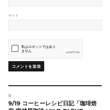
サイト
投
前
稿
9/19 コーヒーレシピ日記「珈琲焙
前
の