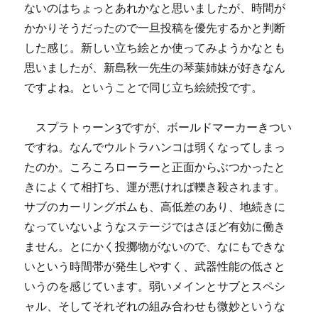
ないのはちょっとあれかなと思いましたが、時間が
かかりそうだったので一旦投稿を優先するかと判断
した感じ。新しい立ち絵とか使ってみようかなとも
思いましたが、新島秋一先生の琴葉姉妹が好きなん
ですよね。ということで同じ立ち絵続投です。
スプラトゥーン3ですが、ボールドマーカーきつい
ですね。なんでウルトラハンコは弱くなってしまっ
たのか。ころころローラーと正面からぶつかったと
きによくて相打ち、運が悪ければ轢き殺されます。
サブのカーリングボムも、高低差のあり、地続きに
なっていないようなステージではさほど有効に働き
ません。とにかく投擲物がないので、なにもできな
いという時間帯が発生しやすく、武器性能の低さと
いうのを感じています。弱いメインとサブとスペシ
ャル、そしてそれぞれの組み合わせも微妙というな