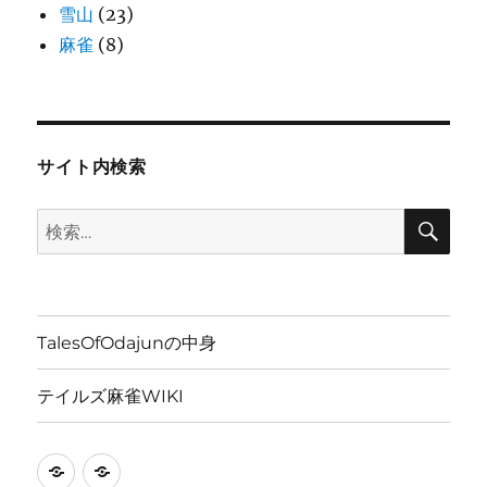
雪山
(23)
麻雀
(8)
サイト内検索
検
検
索
索:
TalesOfOdajunの中身
テイルズ麻雀WIKI
TalesOfOdajun
テ