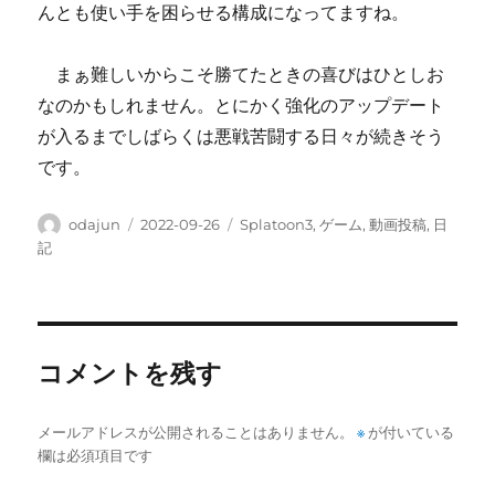
んとも使い手を困らせる構成になってますね。
まぁ難しいからこそ勝てたときの喜びはひとしお
なのかもしれません。とにかく強化のアップデート
が入るまでしばらくは悪戦苦闘する日々が続きそう
です。
投
投
カ
odajun
2022-09-26
Splatoon3
,
ゲーム
,
動画投稿
,
日
稿
稿
テ
記
者
日:
ゴ
リ
ー
コメントを残す
メールアドレスが公開されることはありません。
※
が付いている
欄は必須項目です