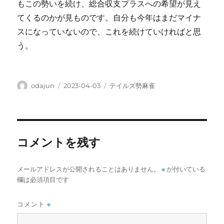
もこの勢いを続け、総合収支プラスへの希望が見え
てくるのかが見ものです。自分も今年はまだマイナ
スになっていないので、これを続けていければと思
う。
投
投
カ
odajun
2023-04-03
テイルズ勢麻雀
稿
稿
テ
者
日:
ゴ
リ
ー
コメントを残す
メールアドレスが公開されることはありません。
※
が付いている
欄は必須項目です
コメント
※