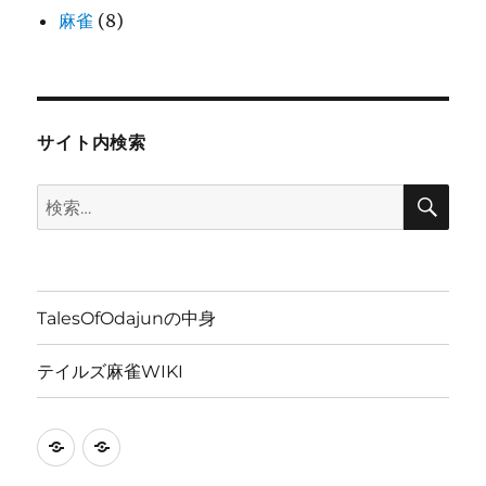
麻雀
(8)
サイト内検索
検
検
索
索:
TalesOfOdajunの中身
テイルズ麻雀WIKI
TalesOfOdajun
テ
の
イ