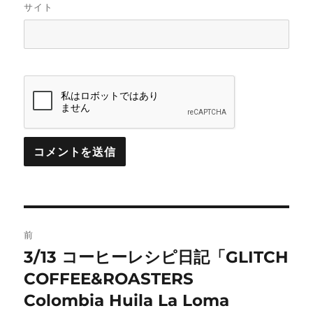
サイト
投
前
稿
3/13 コーヒーレシピ日記「GLITCH
前
の
COFFEE&ROASTERS
ナ
投
Colombia Huila La Loma
ビ