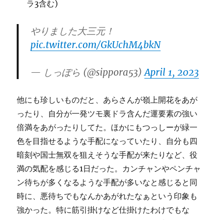
ラ3含む)
やりました大三元！
pic.twitter.com/GkUchM4bkN
— しっぽら (@sippora53)
April 1, 2023
他にも珍しいものだと、あらさんが嶺上開花をあが
ったり、自分が一発ツモ裏ドラ含んだ運要素の強い
倍満をあがったりしてた。ほかにもつっしーが緑一
色を目指せるような手配になっていたり、自分も四
暗刻や国士無双を狙えそうな手配が来たりなど、役
満の気配を感じる1日だった。カンチャンやペンチャ
ン待ちが多くなるような手配が多いなと感じると同
時に、悪待ちでもなんかあがれたなぁという印象も
強かった。特に筋引掛けなど仕掛けたわけでもな