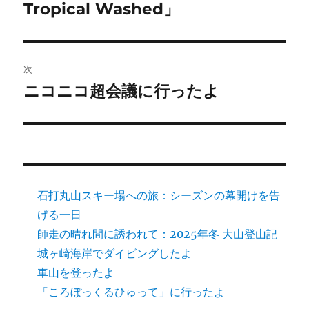
稿:
Tropical Washed」
ゲ
ー
次
シ
ニコニコ超会議に行ったよ
次
ョ
の
投
ン
稿:
石打丸山スキー場への旅：シーズンの幕開けを告
げる一日
師走の晴れ間に誘われて：2025年冬 大山登山記
城ヶ崎海岸でダイビングしたよ
車山を登ったよ
「ころぼっくるひゅって」に行ったよ