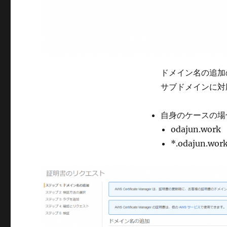
ドメイン名の追加
サブドメインに対
自身のケースの場
odajun.work
*.odajun.wor