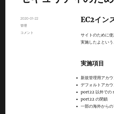
EC2イ
投
2020-01-22
稿
カ
管理
日:
テ
セ
コメント
サイトのために使
ゴ
キ
リ
実施したよという
ュ
ー
リ
テ
ィ
実施項目
の
た
め
新規管理用アカウ
に
デフォルトアカウント
実
施
port22 以外での s
し
port22 の閉鎖
た
一部の海外からの
こ
と