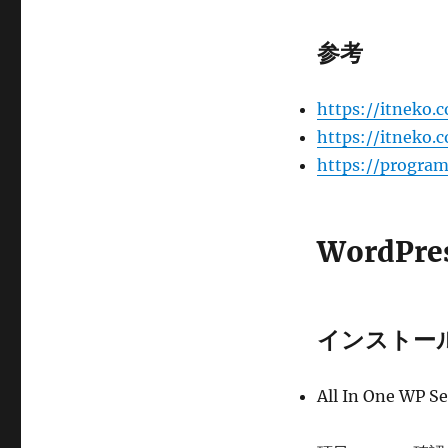
に
参考
https://itneko.
https://itneko.
https://program
WordPres
インストー
All In One WP Se