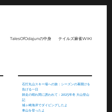
TalesOfOdajunの中身
テイルズ麻雀WIKI
石打丸山スキー場への旅：シーズンの幕開けを
告げる一日
師走の晴れ間に誘われて：2025年冬 大山登山
記
城ヶ崎海岸でダイビングしたよ
車山を登ったよ