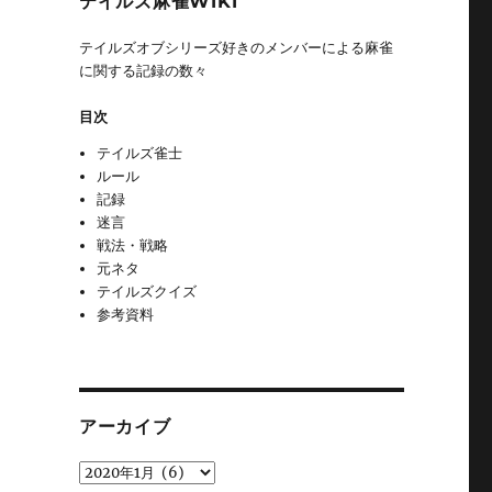
テイルズ麻雀WIKI
テイルズオブシリーズ好きのメンバーによる麻雀
に関する記録の数々
目次
テイルズ雀士
ルール
記録
迷言
戦法・戦略
元ネタ
テイルズクイズ
参考資料
アーカイブ
ア