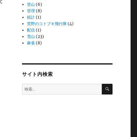
て
登山
(6)
管理
(8)
統計
(1)
荒野のコトブキ飛行隊
(4)
配信
(1)
雪山
(23)
麻雀
(8)
サイト内検索
検
検
索
索: