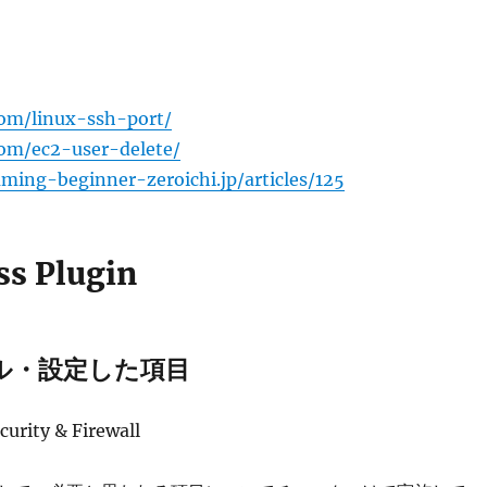
com/linux-ssh-port/
com/ec2-user-delete/
ming-beginner-zeroichi.jp/articles/125
s Plugin
ル・設定した項目
curity & Firewall