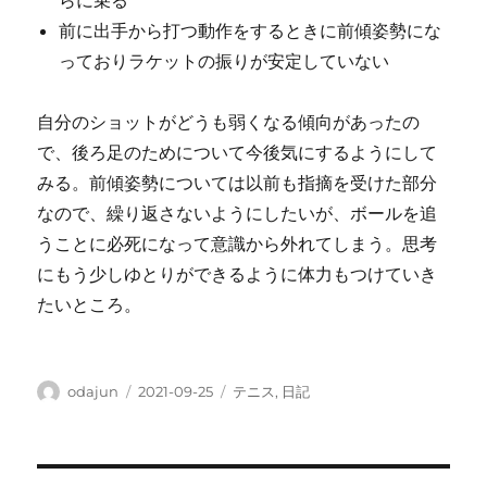
らに乗る
前に出手から打つ動作をするときに前傾姿勢にな
っておりラケットの振りが安定していない
自分のショットがどうも弱くなる傾向があったの
で、後ろ足のためについて今後気にするようにして
みる。前傾姿勢については以前も指摘を受けた部分
なので、繰り返さないようにしたいが、ボールを追
うことに必死になって意識から外れてしまう。思考
にもう少しゆとりができるように体力もつけていき
たいところ。
投
投
カ
odajun
2021-09-25
テニス
,
日記
稿
稿
テ
者
日:
ゴ
リ
ー