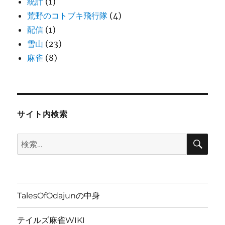
統計
(1)
荒野のコトブキ飛行隊
(4)
配信
(1)
雪山
(23)
麻雀
(8)
サイト内検索
検
検
索
索:
TalesOfOdajunの中身
テイルズ麻雀WIKI