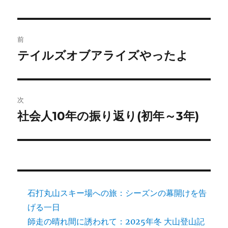
投
前
稿
テイルズオブアライズやったよ
前
の
ナ
投
ビ
稿:
次
ゲ
社会人10年の振り返り(初年～3年)
次
の
ー
投
シ
稿:
ョ
石打丸山スキー場への旅：シーズンの幕開けを告
ン
げる一日
師走の晴れ間に誘われて：2025年冬 大山登山記