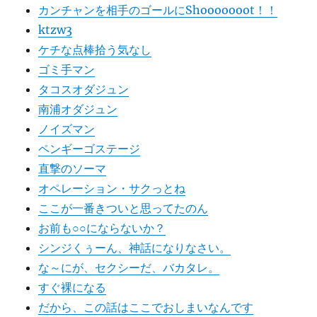
カンチャンを相手のゴールにShooooooot！！
ktzw3
ケチな点棒拾う気なし
ゴミ手マン
タコスオダジュン
南浦オダジュン
ノイズマン
ペンギーゴステージ
直撃のソーマ
オペレーション・サクっとね
ここが一番きついと思ってたのん
お前も○○にならないか？
シンジくぅーん、神話になりなさい。
な～にが、セクシーだ、バカタレ。
すぐ裸になる
だから、この話はここでおしまいなんです