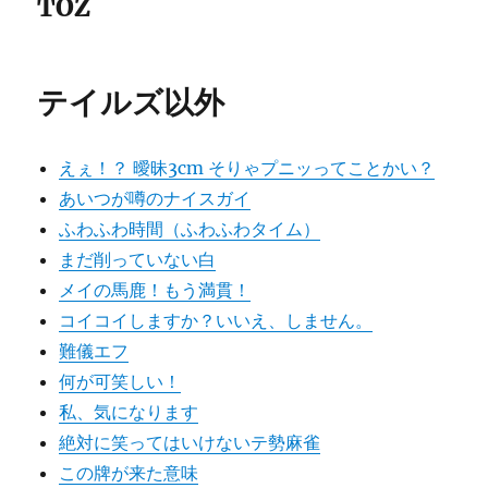
TOZ
テイルズ以外
えぇ！？ 曖昧3cm そりゃプニッってことかい？
あいつが噂のナイスガイ
ふわふわ時間（ふわふわタイム）
まだ削っていない白
メイの馬鹿！もう満貫！
コイコイしますか？いいえ、しません。
難儀エフ
何が可笑しい！
私、気になります
絶対に笑ってはいけないテ勢麻雀
この牌が来た意味