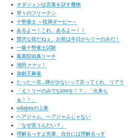
オダジュンは言葉を話す魔物
早々のフリーテン
テ勢雀士 ～役満ダービー～
あるよー！これ、あるよー！！
贅沢な役だねぇ。お前は今日からリーのみだ！
一級テ勢雀士試験
鳳凰院凶真リーチ
池田ァァッ！
遊戯王麻雀
たった一言…牌が少ないって言ってくれ、リアラ
「え！リーのみで5200を！？」「出来ら
ぁ！！」
odajunの上家
ヘアジャム、ヘアジャムじゃない
「なぜ笑うんだい？」
理解るっすよ先輩、自分には理解るっす