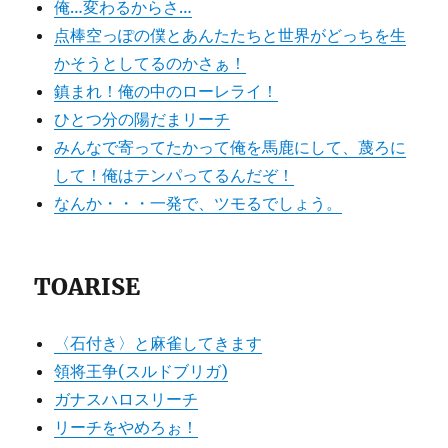
俺…変わるからさ…
点棒空っぽの僕とあんたたちと世界がどっちを生
かそうとしてるのかさぁ！
鎮まれ！俺の中のローレライ！
ひとつ分の陽だまリーチ
みんなで寄ってたかって俺を馬鹿にして、蔑ろに
して！俺はテンパってるんだぞ！
なんか・・・一発で、ツモるでしょう。
TOARISE
〈石付き〉と麻雀してきます
領将王争(スルドブリガ)
ガナスハロスリーチ
リーチをやめろぉ！