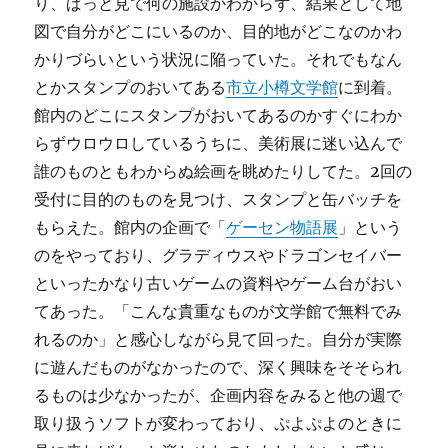
り、ぱっと見で何の施設かわからず、結果として地
図で自分がどこにいるのか、目的地がどこなのかわ
かりづらいという状況に陥っていた。それでもなん
とかスタンプのおいてある
市立小樽文学館
に到着。
館内のどこにスタンプがおいてあるのかすぐにわか
らずウロウロしているうちに、美術展に迷い込んで
誰のものともわからぬ絵画を眺めたりしてた。2回の
受付に目的のものを見つけ、スタンプと缶バッチを
もらえた。館内の企画で「
ゲーセン物語展
」という
のをやっており、グラディウスやドラゴンセイバー
といったかなり古いゲームの資料やゲーム台がおい
てあった。「こんな貴重なものが文学館で無料でみ
れるのか」と感心しながら見て回った。自分が実際
に遊んだものがなかったので、深く興味をそそられ
るものは少なかったが、企画内容をみると他の週で
取り扱うソフトが変わっており、ぷよぷよのときに