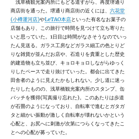
浅草橋観光案内所にもどる道すがら、再度堺通り
商店街を通った。堺通り商店街の近くには、
六花堂
(小樽運河店)
や
LeTAO本店
といった有名なお菓子の
店舗もあり、この旅行で時間を見つけて立ち寄りた
いと思っていた。1日目は時間がなさそうなのでいっ
たん見送る。ガラス工房などガラス細工の色とりど
りな雑貨が並んだお店や、石造りを貴重とした歴史
的建造物も立ち並び、キョロキョロしながらゆっく
りしたペースで走り抜けていった。都会に出てきた
田舎者のように見えたかもしれない。少し道に迷っ
たりしたものの、浅草橋観光案内所のスタンプ、缶
バッチを獲得(写真撮り忘れた)。このあたりは歩道
が石畳のようになっており、自転車で進むとガタガ
タと細かい振動が激しく自転車が壊れないかという
心配と、お尻へに刺激が次第につらくなってきたこ
とへの心配が募っていた。