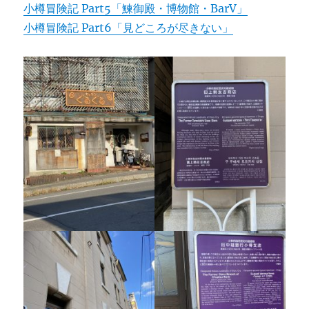
小樽冒険記 Part5「鰊御殿・博物館・BarV」
小樽冒険記 Part6「見どころが尽きない」