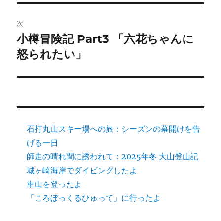
ゲ
次
ー
小樽冒険記 Part3 「六花ちゃんに
次
シ
の
怒られたい」
投
ョ
稿:
ン
石打丸山スキー場への旅：シーズンの幕開けを告
げる一日
師走の晴れ間に誘われて：2025年冬 大山登山記
城ヶ崎海岸でダイビングしたよ
車山を登ったよ
「ころぼっくるひゅって」に行ったよ