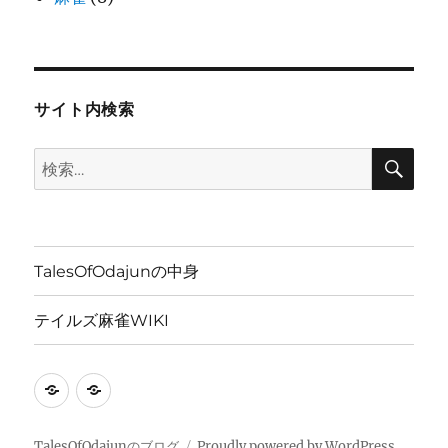
サイト内検索
検
検
索
索:
TalesOfOdajunの中身
テイルズ麻雀WIKI
TalesOfOdajun
テ
の
イ
中
ル
TalesOfOdajunのブログ
Proudly powered by WordPress