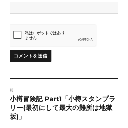
投
前
稿
小樽冒険記 Part1「小樽スタンプラ
前
の
リー(最初にして最大の難所は地獄
ナ
投
坂)」
ビ
稿: