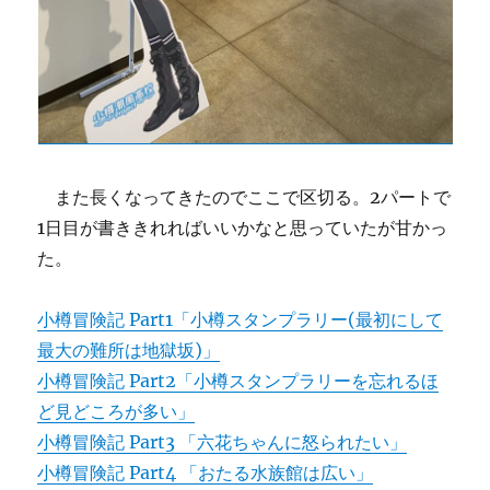
また長くなってきたのでここで区切る。2パートで
1日目が書ききれればいいかなと思っていたが甘かっ
た。
小樽冒険記 Part1「小樽スタンプラリー(最初にして
最大の難所は地獄坂)」
小樽冒険記 Part2「小樽スタンプラリーを忘れるほ
ど見どころが多い」
小樽冒険記 Part3 「六花ちゃんに怒られたい」
小樽冒険記 Part4 「おたる水族館は広い」