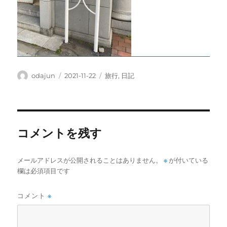
投
投
カ
odajun
2021-11-22
旅行
,
日記
稿
稿
テ
者
日:
ゴ
リ
ー
コメントを残す
メールアドレスが公開されることはありません。
※
が付いている
欄は必須項目です
コメント
※