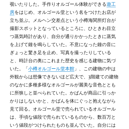
覗いたりした。手作りオルゴール体験ができる
遊工
房
をはじめ、オルゴール堂という名をつけたお店が
立ち並ぶ。メルヘン交差点という小樽海関所灯台が
撮影スポットとなっているところに、ひときわ目立
つ蒸気時計があり、自分が通りかかったときに蒸気
を上げて鐘を鳴らしていた。不意になった鐘の音に
ぎょっと驚き足を止め、写真を撮ったりしている
と、時計台の奥にこれまた歴史を感じる建物に気づ
いた。「
小樽オルゴール堂本館
」、この建物の中は
外観からは想像できないほど広大で、3階建ての建物
のなかに多種多様なオルゴールが麗美な音色ととも
に所狭しと並べられていた。かばんが商品に引っか
かりはしないかと、かばんを体にぐっと抱えながら
見て回る。オルゴール堂で売られているオルゴール
は、手頃な値段で売られているものから、数百万と
いう値段がつけられたものも並んでいた。自分には