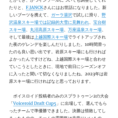
とができ、かつインソールについても調整してくれ
たりと、
F.JANCK
さんにはお世話になりました。新
しいブーツを携えて、
ガーラ湯沢
で試しに滑り、
野
沢温泉スキー場では記録的大雪に見舞われ
、
宝台樹
スキー場
、
丸沼高原スキー場
、
万座温泉スキー場
、
そして最後は
上越国際スキー場
でライトアップされ
た夜のゲレンデを楽しんだりしました。10時間滑っ
たのも良い思い出です。岩原スキー場にも行ければ
よかったんですけどね、上越国際スキー場と合わせ
ていこうとしたときに、現地で前日にシーズンオフ
に入ったと聞いて切なくなりましたね。2023年は岩
原スキー場に行ければなと思っております。
ボイスロイド投稿者のみのスプラトゥーン2の大会
「
Voiceroid Draft Cup5
」に出場して、選んでもら
ったチームで準優勝できました。決勝は惜敗してし