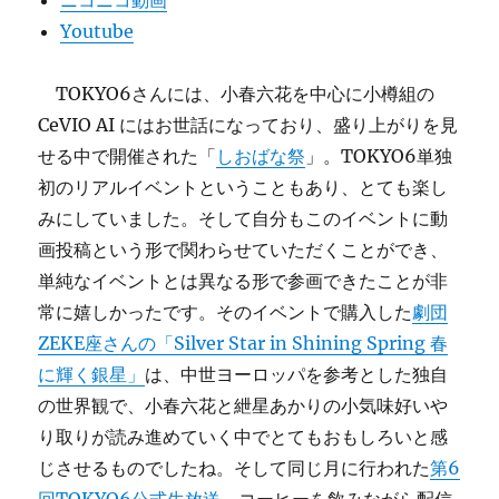
ニコニコ動画
Youtube
TOKYO6さんには、小春六花を中心に小樽組の
CeVIO AI にはお世話になっており、盛り上がりを見
せる中で開催された「
しおばな祭
」。TOKYO6単独
初のリアルイベントということもあり、とても楽し
みにしていました。そして自分もこのイベントに動
画投稿という形で関わらせていただくことができ、
単純なイベントとは異なる形で参画できたことが非
常に嬉しかったです。そのイベントで購入した
劇団
ZEKE座さんの「Silver Star in Shining Spring 春
に輝く銀星」
は、中世ヨーロッパを参考とした独自
の世界観で、小春六花と紲星あかりの小気味好いや
り取りが読み進めていく中でとてもおもしろいと感
じさせるものでしたね。そして同じ月に行われた
第6